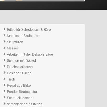
Edles für Schreibtisch & Büro
Kinetische Skulpturen
Skulpturen
Messer
Arbeiten mit der Dekupiersäge
Schalen mit Deckel
Drechselarbeiten
Designer Tische
Tisch
Regal aus Birke
Fender Stratocaster
Schmuckkästchen
Verschiedene Kästchen