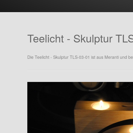
Teelicht - Skulptur TL
Die Teelicht - Skulptur TLS-03-01 ist aus Meranti und bes