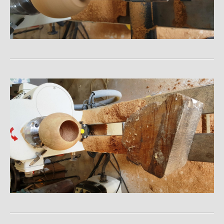
Teelicht - Skulpturen
Puzzle Cubes
Kleine Spielereien
Ständer für Zeitungen oder LP´s
Schatulle Brandmalerei
Schnitzereien
Edward-Flanagan-Schule
Fachwerkhaus
Links
Kontakt