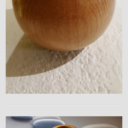
Vase aus Buche
Robinie Maserknolle
Ovale Schale aus einer Maserknolle
Runde Schale aus einer Maserknolle
Vase aus Birke mit gezacktem Rand
Baumschalen
Kugeln
Teelicht - Skulptur Nr.1
Teelicht - Skulptur Nr.2
Vase mit 12 Segmenten
Feuer und Gold