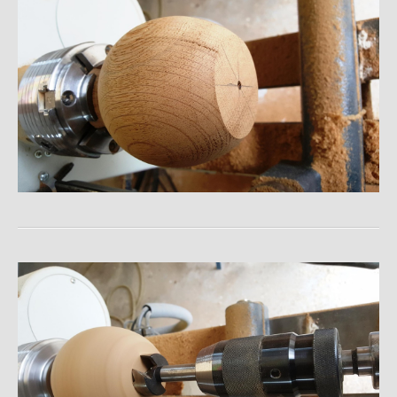
Verschiedene Kästchen
Kästchen mit Schnitzereien
Arbeiten mit Epoxidharz
Schmuck
Bilderrahmen
Holzarbeiten mit Zinn - Inlays
Raucherutensilien
Druck - Kästchen
Schale Buche Multiplex
Tabletts
Kopfhörer - Ständer