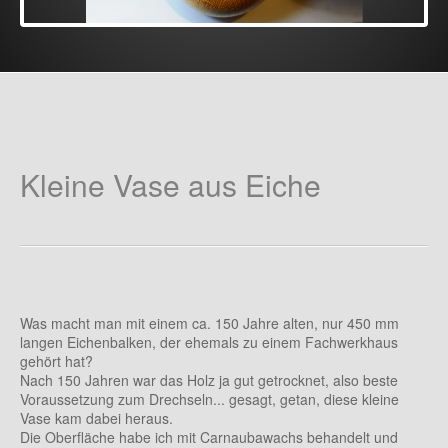
Skulpturen
Messer
Arbeiten mit der Dekupiersäge
Schalen mit Deckel
Drechselarbeiten
Kleine Vase aus Eiche
Teller aus Eiche - Serie
Galactica
Objekte aus Esche
Was macht man mit einem ca. 150 Jahre alten, nur 450 mm
Schale aus Kirschbaum
langen Eichenbalken, der ehemals zu einem Fachwerkhaus
gehört hat?
Mother Nature
Nach 150 Jahren war das Holz ja gut getrocknet, also beste
Voraussetzung zum Drechseln... gesagt, getan, diese kleine
Türkis
Vase kam dabei heraus.
Die Oberfläche habe ich mit Carnaubawachs behandelt und