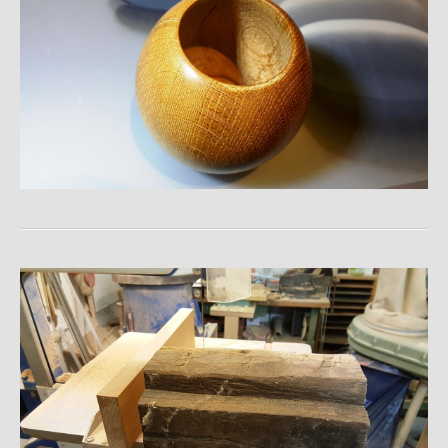
Gefäß aus Birke geflammt mit Goldeinlagen
Vase aus Birke
Cosmic Clouds
Exzentrischer Teller aus Eibe
Halter für Räucherstäbchen
Schale aus Mammutbaum mit Kieselstein - Einlage
Schale aus Mammutbaum mit ungekehrter Maserung
Schale aus Birke Maserknolle
Korona
Schale aus gestockter Birke
Auktionshammer